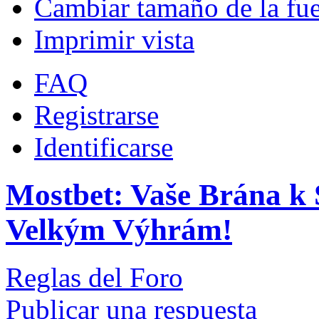
Cambiar tamaño de la fu
Imprimir vista
FAQ
Registrarse
Identificarse
Mostbet: Vaše Brána k 
Velkým Výhrám!
Reglas del Foro
Publicar una respuesta