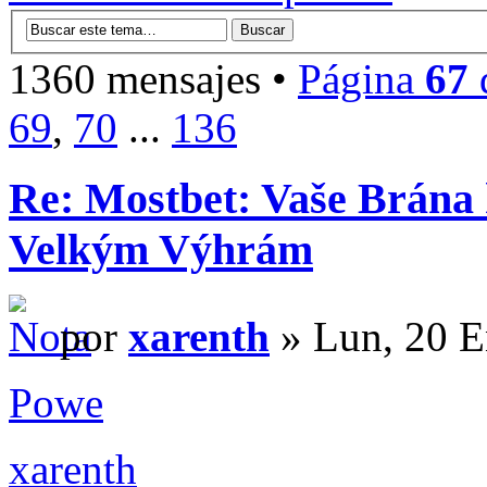
1360 mensajes •
Página
67
69
,
70
...
136
Re: Mostbet: Vaše Brána
Velkým Výhrám
por
xarenth
» Lun, 20 E
Powe
xarenth