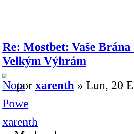
Re: Mostbet: Vaše Brána
Velkým Výhrám
por
xarenth
» Lun, 20 E
Powe
xarenth