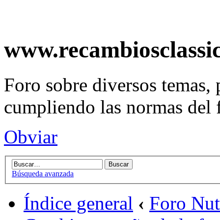
www.recambiosclassic
Foro sobre diversos temas, 
cumpliendo las normas del 
Obviar
Búsqueda avanzada
Índice general
‹
Foro Nut